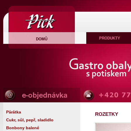
PRODUKTY
DOMŮ
Párátka
ROZETKY
Cukr, sůl, pepř, sladidlo
Bonbony balené