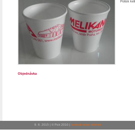
Potisk ke
Objednávka
9. 6. 2015 | © Pick 2010 |
textová verze stránek